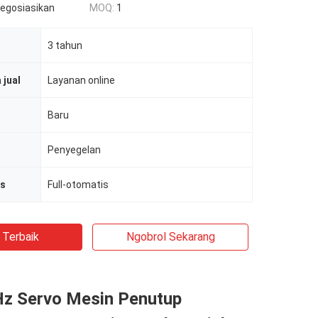
negosiasikan
MOQ:
1
3 tahun
 jual
Layanan online
Baru
Penyegelan
is
Full-otomatis
 Terbaik
Ngobrol Sekarang
z Servo Mesin Penutup