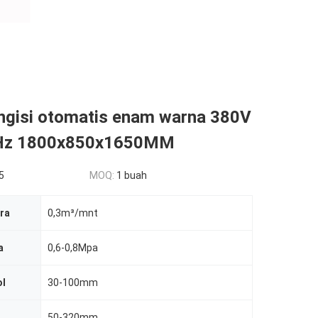
ngisi otomatis enam warna 380V
Hz 1800x850x1650MM
5
MOQ:
1 buah
ra
0,3m³/mnt
a
0,6-0,8Mpa
ol
30-100mm
50-320mm