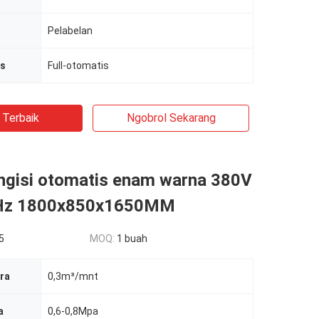
Pelabelan
is
Full-otomatis
 Terbaik
Ngobrol Sekarang
ngisi otomatis enam warna 380V
Hz 1800x850x1650MM
5
MOQ:
1 buah
ra
0,3m³/mnt
a
0,6-0,8Mpa