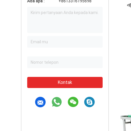
Ada apa :
+8613316195698
Kontak