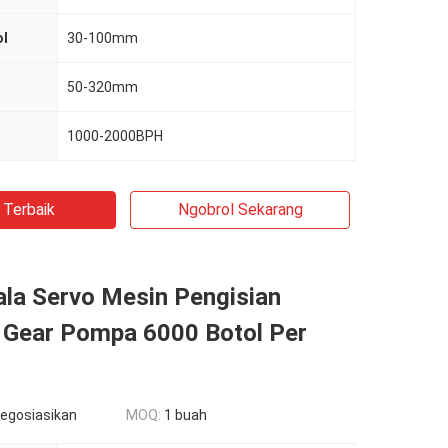
ol
30-100mm
50-320mm
1000-2000BPH
 Terbaik
Ngobrol Sekarang
ala Servo Mesin Pengisian
 Gear Pompa 6000 Botol Per
negosiasikan
MOQ:
1 buah