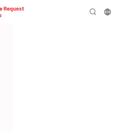
e Request
u