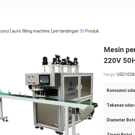
kunci [ auto filling machine ] pertandingan
35
Produk.
Mesin pe
220V 50
harga:
USD1028
Konsumsi uda
Tekanan udar
Diameter Bot
Tinggi Botol