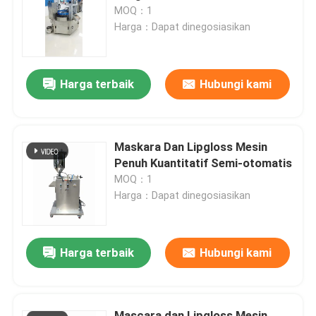
MOQ：1
Harga：Dapat dinegosiasikan
Tentang kita
Harga terbaik
Hubungi kami
Wisata pabrik
Kontrol kualitas
Maskara Dan Lipgloss Mesin
Penuh Kuantitatif Semi-otomatis
Quote request suatu
MOQ：1
Harga：Dapat dinegosiasikan
Lini Produksi Lipstik
Harga terbaik
Hubungi kami
Mesin pengisi lip gloss otomatis
Mesin Pengisi Mascara
Mascara dan Lipgloss Mesin