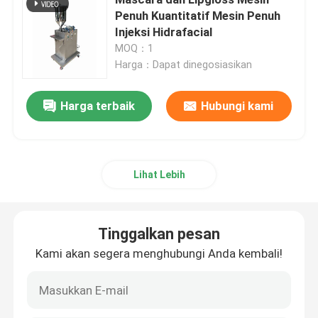
Penuh Kuantitatif Mesin Penuh
Injeksi Hidrafacial
Mesin pembuatan bubuk kosmetik
MOQ：1
Harga：Dapat dinegosiasikan
Mesin Penuh Krim Kosmetik
Harga terbaik
Hubungi kami
Mesin Pengisi Pensil alis
Mesin Pengisi Base Makeup
Lihat Lebih
Air Cushion BB Mesin Pengisi Es
Tinggalkan pesan
Kami akan segera menghubungi Anda kembali!
Mesin pengisi pompa gigi
mesin capping otomatis