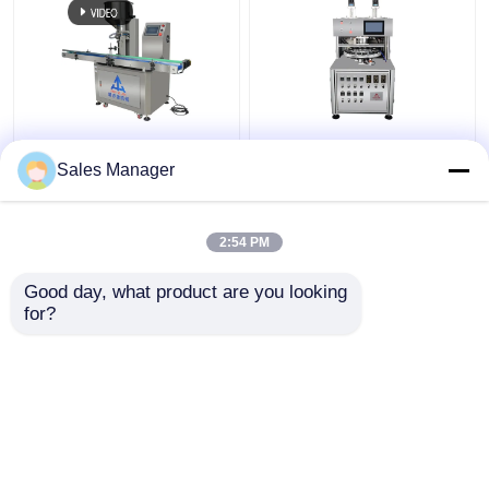
Mesin Penuh Krim
Mesin Penuh Botol Krim
Kosmetik Full Auto
Berwarna Ganda yang
Sales Manager
Untuk Shampoo Lotion
akurat dengan Motor
Krim Wajah
AC
2:54 PM
Harga terbaik
Harga terbaik
Good day, what product are you looking 
for?
Hubungi kami
Hubungi kami
Lihat Lebih
Rumah
Tentang kita
Hubungi kami
Desktop Site