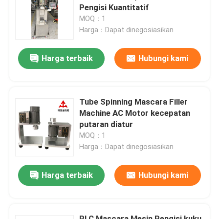
Pengisi Kuantitatif
MOQ：1
Tentang kita
Harga：Dapat dinegosiasikan
Harga terbaik
Hubungi kami
Wisata pabrik
Kontrol kualitas
Tube Spinning Mascara Filler
Machine AC Motor kecepatan
Quote request suatu
putaran diatur
MOQ：1
Harga：Dapat dinegosiasikan
Lini Produksi Lipstik
Harga terbaik
Hubungi kami
Mesin pengisi lip gloss otomatis
Mesin Pengisi Mascara
PLC Mascara Mesin Pengisi kuku