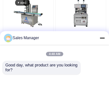
Mesin Penuh Krim
Mesin Penuh Botol Krim
Kosmetik Full Auto
Berwarna Ganda yang
Sales Manager
Untuk Shampoo Lotion
akurat dengan Motor
Krim Wajah
AC
4:40 AM
Harga terbaik
Harga terbaik
Good day, what product are you looking 
for?
Hubungi kami
Hubungi kami
Lihat Lebih
Rumah
Tentang kita
Hubungi kami
Desktop Site