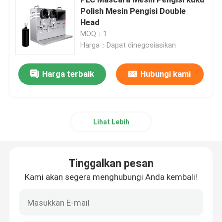
Polish Mesin Pengisi Double
Head
Mesin pembuatan bubuk kosmetik
MOQ：1
Harga：Dapat dinegosiasikan
Mesin Penuh Krim Kosmetik
Harga terbaik
Hubungi kami
Mesin Pengisi Pensil alis
Mesin Pengisi Base Makeup
Lihat Lebih
Air Cushion BB Mesin Pengisi Es
Tinggalkan pesan
Kami akan segera menghubungi Anda kembali!
Mesin pengisi pompa gigi
mesin capping otomatis