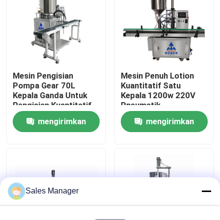
Tentang kita
Wisata pabrik
Mesin Pengisian
Mesin Penuh Lotion
Pompa Gear 70L
Kuantitatif Satu
Kontrol kualitas
Kepala Ganda Untuk
Kepala 1200w 220V
Pengisian Kuantitatif
Pneumatik
mengirimkan
mengirimkan
Quote request suatu
permintaan
permintaan
Lini Produksi Lipstik
Mesin pengisi lip gloss otomatis
Sales Manager
Mesin Pengisi Mascara