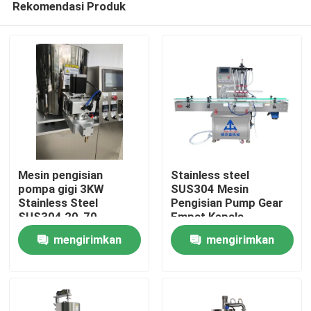
Rekomendasi Produk
Mesin pengisian
Stainless steel
pompa gigi 3KW
SUS304 Mesin
Stainless Steel
Pengisian Pump Gear
SUS304 20-70
Empat Kepala
Rumah
pcs/min
mengirimkan
mengirimkan
Produk
permintaan
permintaan
Video