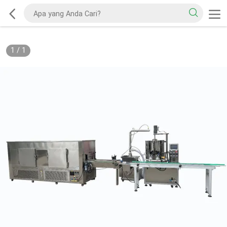
1
/
1