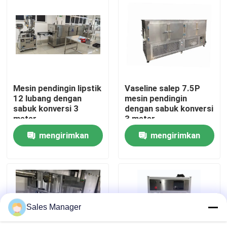
Tentang kita
Wisata pabrik
Mesin pendingin lipstik
Vaseline salep 7.5P
Kontrol kualitas
12 lubang dengan
mesin pendingin
sabuk konversi 3
dengan sabuk konversi
meter
3 meter
Quote request suatu
mengirimkan
mengirimkan
permintaan
permintaan
Lini Produksi Lipstik
Mesin pengisi lip gloss otomatis
Sales Manager
Mesin Pengisi Mascara