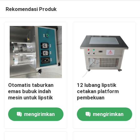
Rekomendasi Produk
Otomatis taburkan
12 lubang lipstik
emas bubuk indah
cetakan platform
mesin untuk lipstik
pembekuan
Rumah
mengirimkan
mengirimkan
Produk
permintaan
permintaan
Video