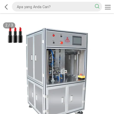
2
/
3