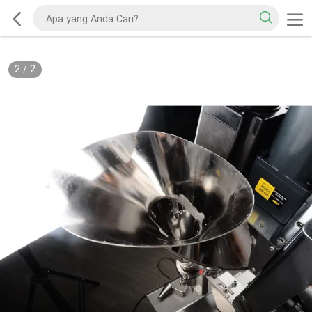
2
/
2