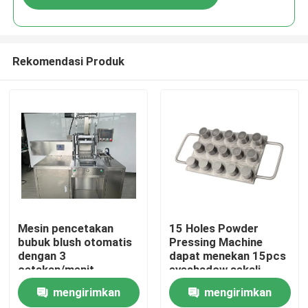
Rekomendasi Produk
Rumah
Mesin pencetakan
15 Holes Powder
bubuk blush otomatis
Pressing Machine
dengan 3
dapat menekan 15pcs
Produk
cetakan/menit
eyeshadow sekali
waktu
mengirimkan
mengirimkan
Video