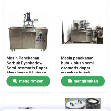
permintaan
permintaan
Tentang kita
Wisata pabrik
Kontrol kualitas
Mesin Penekanan
Mesin penekanan
Quote request suatu
Serbuk Eyeshadow
bubuk blush semi
Semi-otomatis Dapat
otomatis dapat
Menekanan 9 Lubang
menekan bubuk
Lini Produksi Lipstik
mengirimkan
mengirimkan
permintaan
permintaan
Mesin pengisi lip gloss otomatis
Mesin Pengisi Mascara