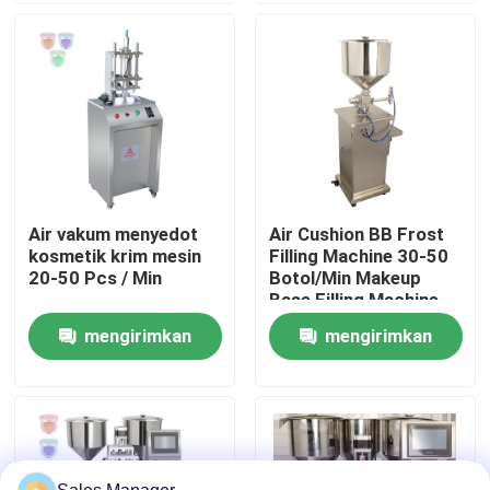
Tentang kita
Wisata pabrik
Kontrol kualitas
Air vakum menyedot
Air Cushion BB Frost
kosmetik krim mesin
Filling Machine 30-50
Quote request suatu
20-50 Pcs / Min
Botol/Min Makeup
Base Filling Machine
Bahan baja tahan karat
mengirimkan
mengirimkan
Lini Produksi Lipstik
permintaan
permintaan
Mesin pengisi lip gloss otomatis
Mesin Pengisi Mascara