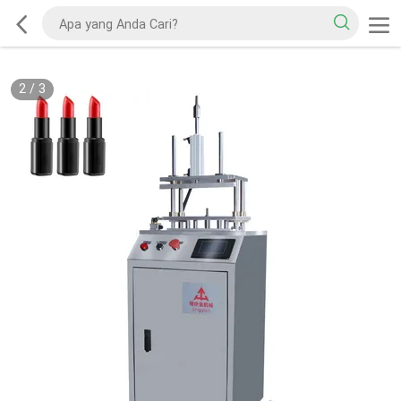
2
/
3