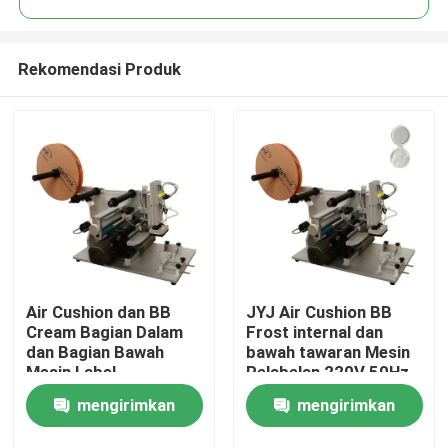
Rekomendasi Produk
Air Cushion dan BB
JYJ Air Cushion BB
Rumah
Cream Bagian Dalam
Frost internal dan
dan Bagian Bawah
bawah tawaran Mesin
Mesin Label
Pelabelan 220V 50Hz
Produk
mengirimkan
mengirimkan
Video
permintaan
permintaan