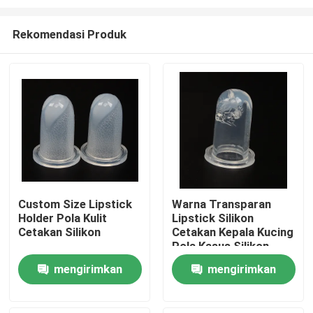
Rekomendasi Produk
Custom Size Lipstick
Warna Transparan
Holder Pola Kulit
Lipstick Silikon
Rumah
Cetakan Silikon
Cetakan Kepala Kucing
Pola Kasus Silikon
Produk
mengirimkan
mengirimkan
permintaan
permintaan
Video