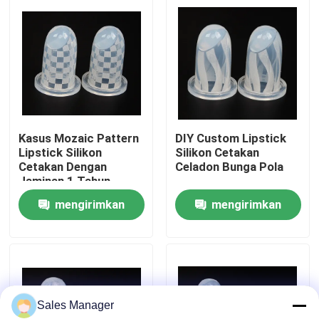
Tentang kita
Wisata pabrik
Kontrol kualitas
Kasus Mozaic Pattern
DIY Custom Lipstick
Lipstick Silikon
Silikon Cetakan
Cetakan Dengan
Celadon Bunga Pola
Quote request suatu
Jaminan 1 Tahun
mengirimkan
mengirimkan
Lini Produksi Lipstik
permintaan
permintaan
Mesin pengisi lip gloss otomatis
Sales Manager
Mesin Pengisi Mascara