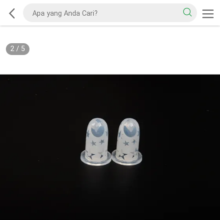
2
/
5