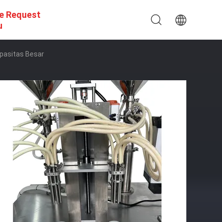
e Request
u
pasitas Besar