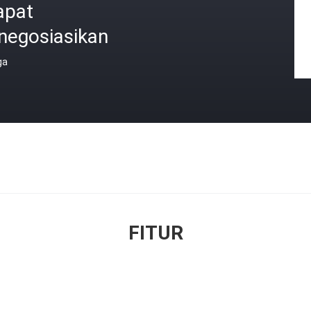
apat
negosiasikan
ga
FITUR