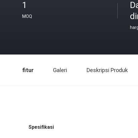
1
D
di
MOQ
har
fitur
Galeri
Deskripsi Produk
Spesifikasi