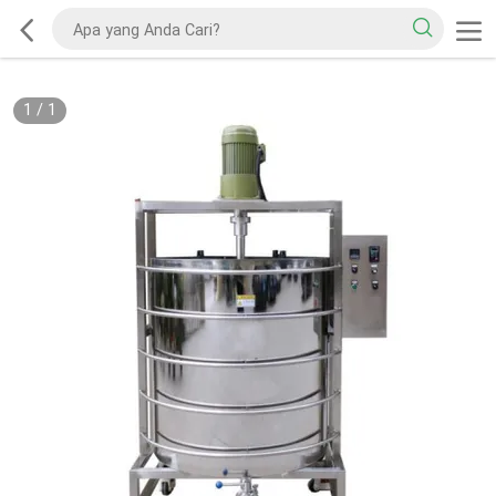
1
/
1