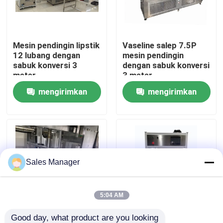
Tentang kita
Mesin pendingin lipstik
Vaseline salep 7.5P
12 lubang dengan
mesin pendingin
Wisata pabrik
sabuk konversi 3
dengan sabuk konversi
meter
3 meter
mengirimkan
mengirimkan
Kontrol kualitas
permintaan
permintaan
Quote request suatu
Lini Produksi Lipstik
Sales Manager
Mesin pengisi lip gloss otomatis
5:04 AM
Mesin Pengisi Mascara
Good day, what product are you looking 
Otomatis 12 Lubang
Otomatis 12 lubang