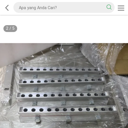
2
/
5