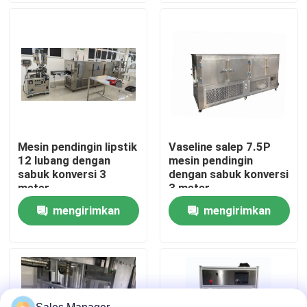
Tentang kita
Wisata pabrik
Kontrol kualitas
Mesin pendingin lipstik
Vaseline salep 7.5P
12 lubang dengan
mesin pendingin
Quote request suatu
sabuk konversi 3
dengan sabuk konversi
meter
3 meter
mengirimkan
mengirimkan
Lini Produksi Lipstik
permintaan
permintaan
Mesin pengisi lip gloss otomatis
Mesin Pengisi Mascara