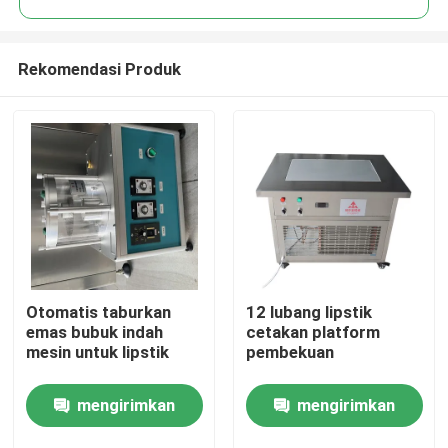
Rekomendasi Produk
Otomatis taburkan
12 lubang lipstik
Rumah
emas bubuk indah
cetakan platform
mesin untuk lipstik
pembekuan
Produk
mengirimkan
mengirimkan
Video
permintaan
permintaan